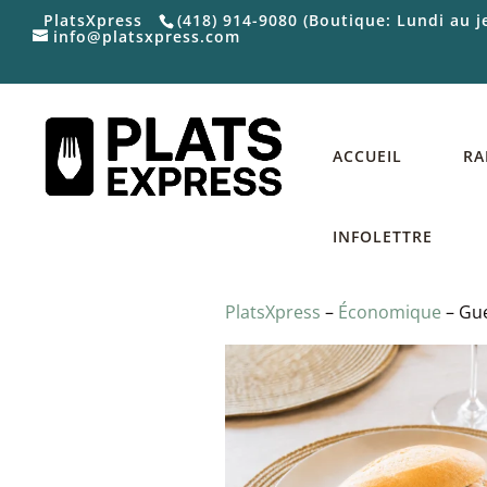
PlatsXpress
(418) 914-9080 (Boutique: Lundi au 
info@platsxpress.com
ACCUEIL
RA
INFOLETTRE
PlatsXpress
–
Économique
– Gue