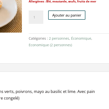
Allergènes : Blé, moutarde, œufs, fruits de mer
quantité
Ajouter au panier
de
Guedille
aux
Catégories :
2 personnes
,
Économique
,
crevettes,
Economique (2 personnes)
lime
et
basilic(écono)
(2
personnes)
(F)
s verts, poivrons, mayo au basilic et lime. Avec pain
re congelé)