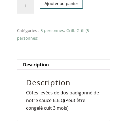
quantité
Ajouter au panier
de
Côtes
levées
Catégories :
5 personnes
,
Grill
,
Grill (5
de
personnes)
dos,
sauce
B.B.Q
(Extra
Description
3$
par
Description
portion)
Côtes levées de dos badigonné de
(5
notre sauce B.B.Q(Peut être
personnes)
congelé cuit 3 mois)