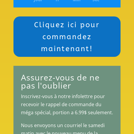
Cliquez ici pour
commandez
maintenant!
Assurez-vous de ne
pas l'oublier
Inscrivez-vous à notre infolettre pour
recevoir le rappel de commande du
méga spécial, portion a 6.99$ seulement.
Nous envoyons un courriel le samedi
matin avec le nouveau menu de la